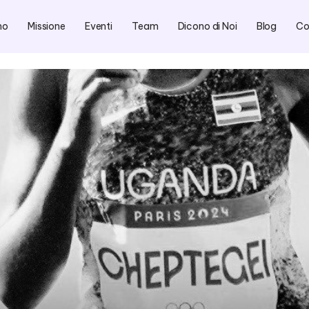
mo
Missione
Eventi
Team
Dicono di Noi
Blog
Co