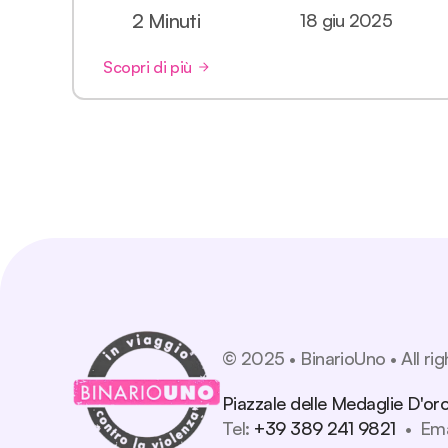
2 Minuti
18 giu 2025
Scopri di più
© 2025 • BinarioUno • All rig
Piazzale delle Medaglie D'oro
Tel: 
+39 389 241 9821
  •  Ema