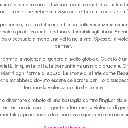
ascondeva però una relazione tossica e violenta. La lite fa
 un terreno che Rebecca aveva acquistato a Trans Nzoia (
personale, ma un doloroso riflesso della 
violenza di gener
ale o professionale, restano vulnerabili agli abusi. 
Secon
isica o sessuale almeno una volta nella vita. Spesso, la vio
partner. 
frontare la violenza di genere a livello globale. Questa è 
società. In questa lotta, la comunità ha un ruolo cruciale. Olt
danni ogni forma di abuso. Le storie di atlete come 
Rebe
) che avrebbero dovuto essere celebrate per i loro success
fermare la violenza contro le donne. 
 diventare simbolo di una battaglia contro l'ingiustizia e l
 l’ennesimo richiamo urgente a fermare la violenza di gene
entalità, promuovere la sicurezza e garantire che nessun
Ritorna alla Home